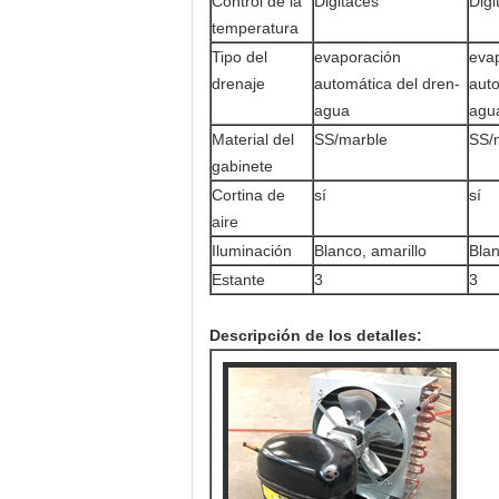
Control de la
Digitaces
Digi
temperatura
Tipo del
evaporación
eva
drenaje
automática del dren-
auto
agua
agu
Material del
SS/marble
SS/
gabinete
Cortina de
sí
sí
aire
Iluminación
Blanco, amarillo
Blan
Estante
3
3
Descripción de los detalles: