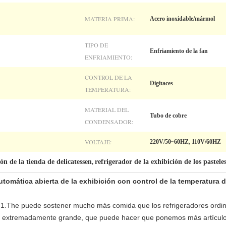
MATERIA PRIMA:
Acero inoxidable/mármol
TIPO DE
Enfriamiento de la fan
ENFRIAMIENTO:
CONTROL DE LA
Digitaces
TEMPERATURA:
MATERIAL DEL
Tubo de cobre
CONDENSADOR:
VOLTAJE:
220V/50~60HZ, 110V/60HZ
ón de la tienda de delicatessen
refrigerador de la exhibición de los pastele
,
automática abierta de la exhibición con control de la temperatura 
o 1.The puede sostener mucho más comida que los refrigeradores ordina
erto extremadamente grande, que puede hacer que ponemos más artícul