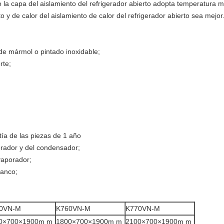
o la capa del aislamiento del refrigerador abierto adopta temperatura m
o y de calor del aislamiento de calor del refrigerador abierto sea mejor
de mármol o pintado inoxidable;
rte;
ía de las piezas de 1 año
orador y del condensador;
vaporador;
lanco;
0VN-M
K760VN-M
K770VN-M
0×700×1900m m
1800×700×1900m m
2100×700×1900m m