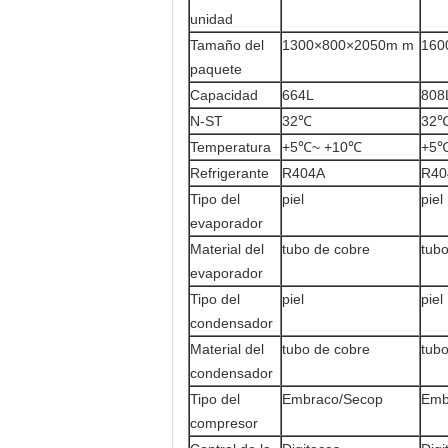
unidad
Tamaño del
1300×800×2050m m
160
paquete
Capacidad
664L
808
N-ST
32℃
32
Temperatura
+5℃~ +10℃
+5℃
Refrigerante
R404A
R40
Tipo del
piel
piel
evaporador
Material del
tubo de cobre
tub
evaporador
Tipo del
piel
piel
condensador
Material del
tubo de cobre
tub
condensador
Tipo del
Embraco/Secop
Emb
compresor