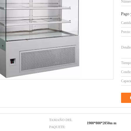
Número
Pago 
Cantid
Precio:
Detall
Tiempo
Condic
Capacid
TAMAÑO DEL
1900*800*2050m m
PAQUETE: