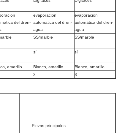
taces
Digitaces
Digitaces
poración
evaporación
evaporación
mática del dren-
automática del dren-
automática del dren-
a
agua
agua
marble
SS/marble
SS/marble
sí
sí
co, amarillo
Blanco, amarillo
Blanco, amarillo
3
3
Piezas principales