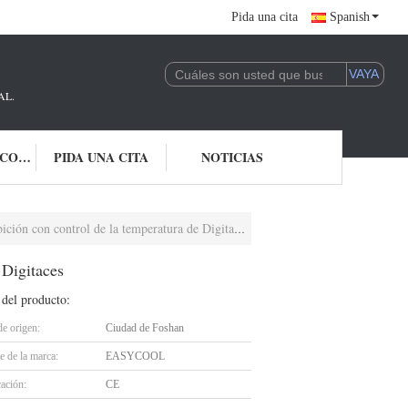
Pida una cita
Spanish
AL.
ÉNTRENOS EN CONTACTO CON
PIDA UNA CITA
NOTICIAS
ción con control de la temperatura de Digitaces
 Digitaces
 del producto:
de origen:
Ciudad de Foshan
 de la marca:
EASYCOOL
cación:
CE