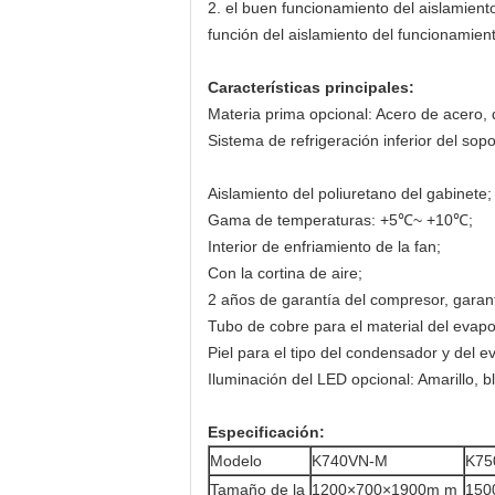
2. el buen funcionamiento del aislamient
función del aislamiento del funcionamient
Características principales:
Materia prima opcional: Acero de acero, 
Sistema de refrigeración inferior del sopo
Aislamiento del poliuretano del gabinete;
Gama de temperaturas: +5℃~ +10℃;
Interior de enfriamiento de la fan;
Con la cortina de aire;
2 años de garantía del compresor, garant
Tubo de cobre para el material del evap
Piel para el tipo del condensador y del e
Iluminación del LED opcional: Amarillo, b
Especificación:
Modelo
K740VN-M
K75
Tamaño de la
1200×700×1900m m
150