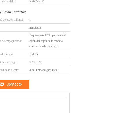
 de modelo:
K760VN-M
y Envío Términos:
ad de orden mínima:
1
negotiable
Paquete para FCL, paquete del
es de empaquetado:
cajón del cajón de la madera
contrachapada para LCL
 de entrega:
10days
iones de pago:
T / T, L / C
ad de la fuente:
3000 unidades por mes
Contacto