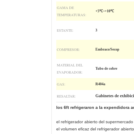
GAMA DE
+5℃~+10℃
TEMPERATURAS:
ESTANTE:
3
COMPRESOR:
Embraco/Secop
MATERIAL DEL
Tubo de cobre
EVAPORADOR:
GAS:
R404a
RESALTAR:
Gabinetes de exhibici
los 6ft refrigeraron a la expendidora 
el refrigerador abierto del supermercad
el volumen eficaz del refrigerador abi