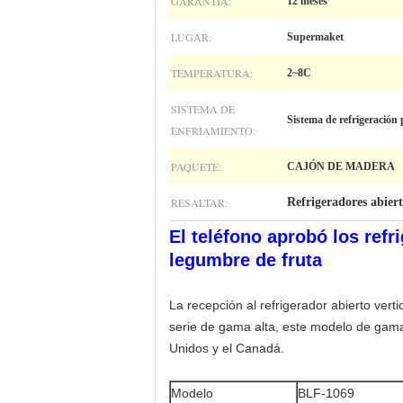
GARANTÍA:
12 meses
LUGAR:
Supermaket
TEMPERATURA:
2~8C
SISTEMA DE
Sistema de refrigeración 
ENFRIAMIENTO:
PAQUETE:
CAJÓN DE MADERA
RESALTAR:
Refrigeradores abier
El teléfono aprobó los refr
legumbre de fruta
La recepción al refrigerador abierto vert
serie de gama alta, este modelo de gama 
Unidos y el Canadá.
Modelo
BLF-1069