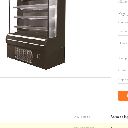
Número
Pago 
Cantid
Precio:
Detall
Tiempo
Condic
Capacid
MATERIAL:
Acero de la