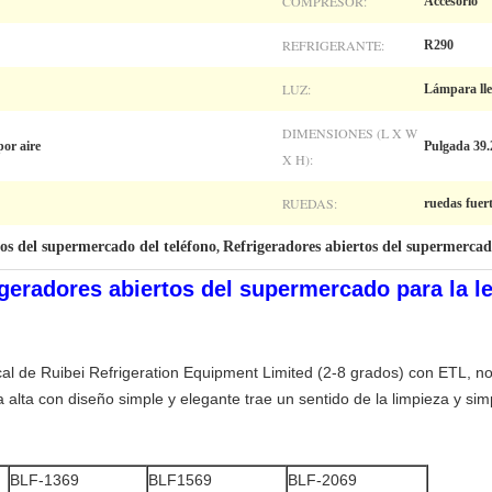
COMPRESOR:
Accesorio
REFRIGERANTE:
R290
LUZ:
Lámpara ll
DIMENSIONES (L X W
por aire
Pulgada 39.
X H):
RUEDAS:
ruedas fuer
tos del supermercado del teléfono
Refrigeradores abiertos del supermerca
,
igeradores abiertos del supermercado para la le
ical de Ruibei Refrigeration Equipment Limited (2-8 grados) con ETL, no
alta con diseño simple y elegante trae un sentido de la limpieza y sim
BLF-1369
BLF1569
BLF-2069