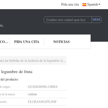
Pida una cita
Spanish
AL.
ÉNTRENOS EN CONTACTO CON
PIDA UNA CITA
NOTICIAS
as bebidas de la lechería de la legumbre de fruta
a legumbre de fruta
 del producto:
de origen:
GUANGDONG CHINA
 de la marca:
coldstar
cación:
CE,CB,SASO,ETL,NSF