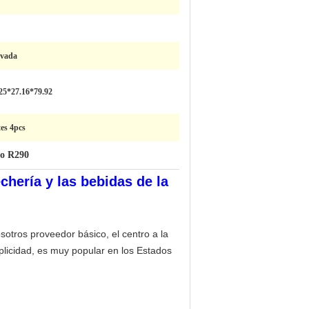
evada
25*27.16*79.92
tes 4pcs
do R290
chería y las bebidas de la
sotros proveedor básico, el centro a la
plicidad, es muy popular en los Estados