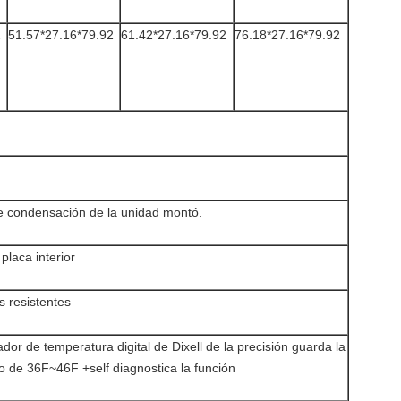
2
51.57*27.16*79.92
61.42*27.16*79.92
76.18*27.16*79.92
de condensación de la unidad montó.
 placa interior
s resistentes
ador de temperatura digital de Dixell de la precisión guarda la
o de 36F~46F +self diagnostica la función